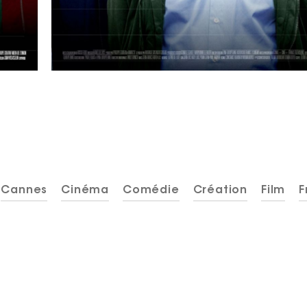
Cannes
Cinéma
Comédie
Création
Film
F