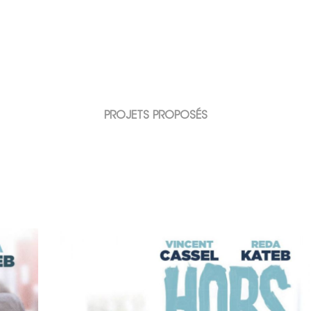
PROJETS PROPOSÉS