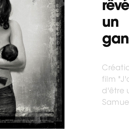
rêvé
un
gan
Créatio
film "J
d'être
Samuel