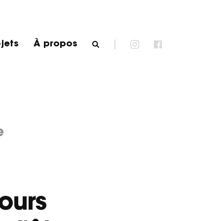
jets
À propos
e
ours