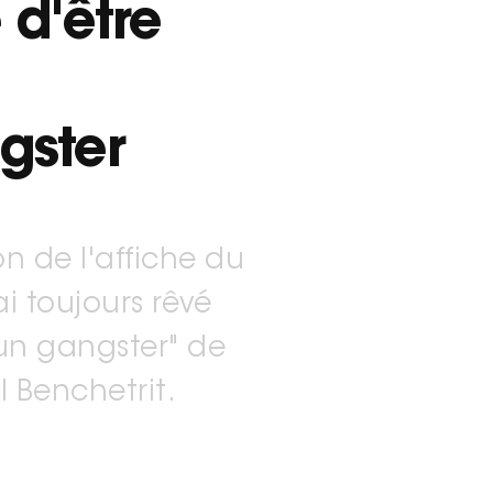
 d'être
gster
n de l'affiche du
'ai toujours rêvé
 un gangster" de
 Benchetrit.