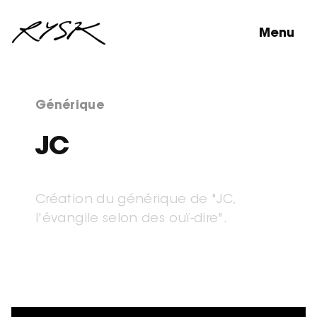
Menu
Générique
JC
Création du générique de "JC,
l'évangile selon des ouï-dire".