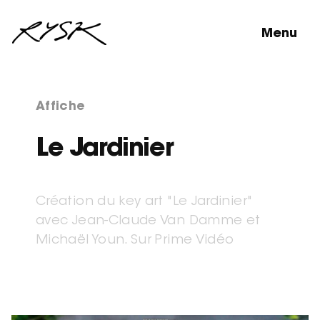
Menu
Affiche
Le Jardinier
Création du key art "Le Jardinier"
avec Jean-Claude Van Damme et
Michaël Youn. Sur Prime Vidéo