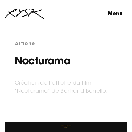
Menu
Affiche
Nocturama
Création de l'affiche du film
"Nocturama" de Bertrand Bonello.