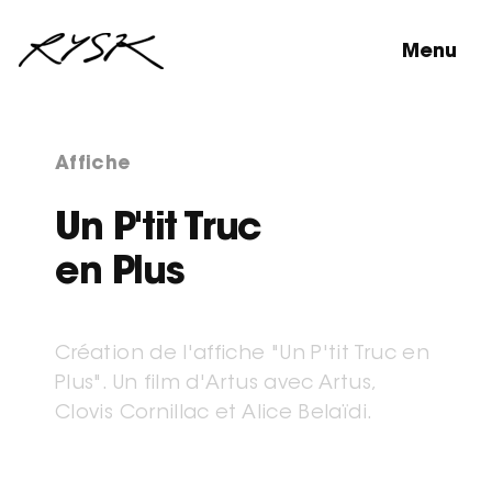
Menu
Affiche
Un P'tit Truc
en Plus
Création de l'affiche "Un P'tit Truc en
Plus". Un film d'Artus avec Artus,
Clovis Cornillac et Alice Belaïdi.